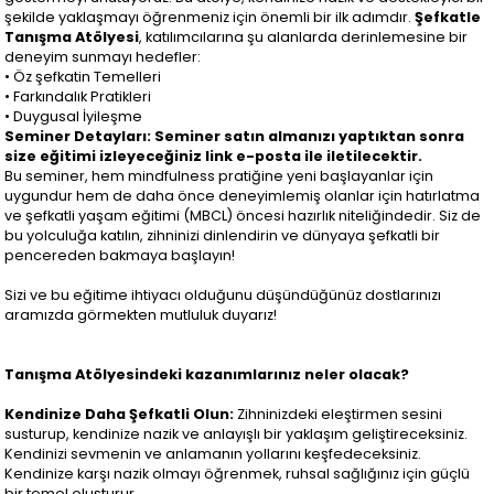
şekilde yaklaşmayı öğrenmeniz için önemli bir ilk adımdır.
Şefkatle
Tanışma Atölyesi
, katılımcılarına şu alanlarda derinlemesine bir
deneyim sunmayı hedefler:
• Öz şefkatin Temelleri
• Farkındalık Pratikleri
• Duygusal İyileşme
Seminer Detayları: Seminer satın almanızı yaptıktan sonra
size eğitimi izleyeceğiniz link e-posta ile iletilecektir.
Bu seminer, hem mindfulness pratiğine yeni başlayanlar için
uygundur hem de daha önce deneyimlemiş olanlar için hatırlatma
ve şefkatli yaşam eğitimi (MBCL) öncesi hazırlık niteliğindedir. Siz de
bu yolculuğa katılın, zihninizi dinlendirin ve dünyaya şefkatli bir
pencereden bakmaya başlayın!
Sizi ve bu eğitime ihtiyacı olduğunu düşündüğünüz dostlarınızı
aramızda görmekten mutluluk duyarız!
Tanışma Atölyesindeki kazanımlarınız neler olacak?
Kendinize Daha Şefkatli Olun:
Zihninizdeki eleştirmen sesini
susturup, kendinize nazik ve anlayışlı bir yaklaşım geliştireceksiniz.
Kendinizi sevmenin ve anlamanın yollarını keşfedeceksiniz.
Kendinize karşı nazik olmayı öğrenmek, ruhsal sağlığınız için güçlü
bir temel oluşturur.