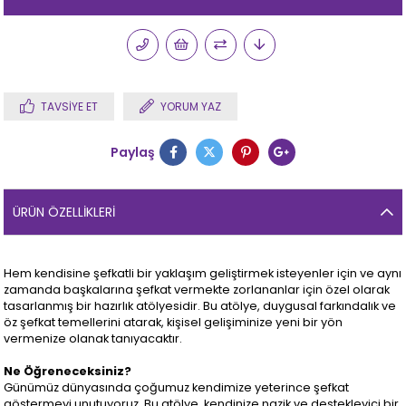
TAVSIYE ET
YORUM YAZ
Paylaş
ÜRÜN ÖZELLIKLERI
Hem kendisine şefkatli bir yaklaşım geliştirmek isteyenler için ve aynı
zamanda başkalarına şefkat vermekte zorlananlar için özel olarak
tasarlanmış bir hazırlık atölyesidir. Bu atölye, duygusal farkındalık ve
öz şefkat temellerini atarak, kişisel gelişiminize yeni bir yön
vermenize olanak tanıyacaktır.
Ne Öğreneceksiniz?
Günümüz dünyasında çoğumuz kendimize yeterince şefkat
göstermeyi unutuyoruz. Bu atölye, kendinize nazik ve destekleyici bir