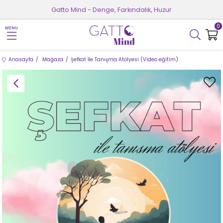
Gatto Mind - Denge, Farkındalık, Huzur
0
MENU
Anasayfa
Mağaza
Şefkat İle Tanışma Atölyesi (Video eğitim)